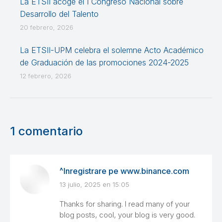
La ETSII acoge el I Congreso Nacional sobre
Desarrollo del Talento
20 febrero, 2026
La ETSII-UPM celebra el solemne Acto Académico
de Graduación de las promociones 2024-2025
12 febrero, 2026
1 comentario
^Inregistrare pe www.binance.com
13 julio, 2025 en 15:05
dice:
Thanks for sharing. I read many of your
blog posts, cool, your blog is very good.