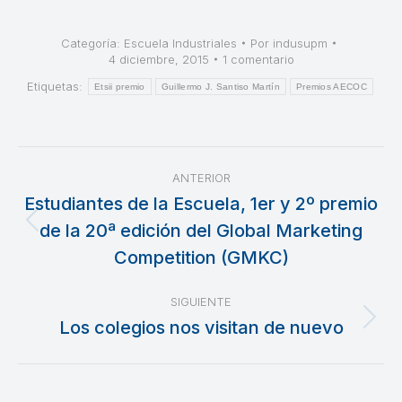
Categoría:
Escuela Industriales
Por
indusupm
4 diciembre, 2015
1 comentario
Etiquetas:
Etsii premio
Guillermo J. Santiso Martín
Premios AECOC
Navegación
ANTERIOR
entre
Estudiantes de la Escuela, 1er y 2º premio
de la 20ª edición del Global Marketing
Publicación
publicaciones
anterior:
Competition (GMKC)
SIGUIENTE
Los colegios nos visitan de nuevo
Publicación
siguiente: