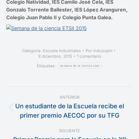
Colegio Natividad, IES Camilo José Cela, IES
Gonzalo Torrente Ballester, IES López Aranguren,
Colegio Juan Pablo II y Colegio Punta Galea.
Categoría:
Escuela Industriales
Por
indusupm
9 diciembre, 2015
1 comentario
Etiquetas:
semana de la ciencia etsii
Navegación
ANTERIOR
entre
Un estudiante de la Escuela recibe el
Publicación
primer premio AECOC por su TFG
publicaciones
anterior:
SIGUIENTE