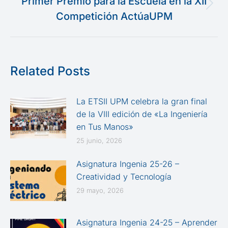
Primer Premio para la Escuela en la XII
Publicación
Competición ActúaUPM
siguiente:
Related Posts
La ETSII UPM celebra la gran final
de la VIII edición de «La Ingeniería
en Tus Manos»
25 junio, 2026
Asignatura Ingenia 25-26 –
Creatividad y Tecnología
29 mayo, 2026
Asignatura Ingenia 24-25 – Aprender