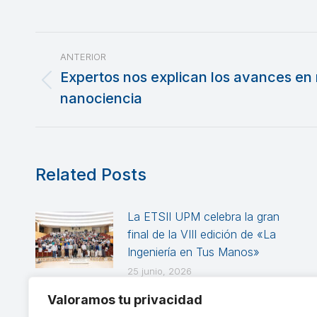
Navegación
ANTERIOR
entre
Expertos nos explican los avances en
Publicación
nanociencia
publicaciones
anterior:
Related Posts
La ETSII UPM celebra la gran
final de la VIII edición de «La
Ingeniería en Tus Manos»
25 junio, 2026
Valoramos tu privacidad
Talgo Day en la ETSII: del