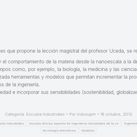
es que propone la lección magistral del profesor Uceda, se 
y el comportamiento de la materia desde la nanoescala a la di
os como, por ejemplo, la biología, la medicina y las ciencias
zada herramientas y modelos que permitan incrementar la pro
s de la ingeniería.
ad e incorporar sus sensibilidades (sostenibilidad, globalizac
Categoría:
Escuela Industriales
Por
indusupm
18 octubre, 2012
ela Industriales
escuela técnica superior de ingenieros industriales de la un
Ingenier
tecnología electrónica
titulados