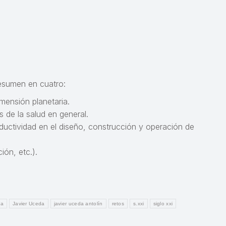
resumen en cuatro:
mensión planetaria.
 de la salud en general.
ductividad en el diseño, construcción y operación de
ión, etc.).
ia
Javier Uceda
javier uceda antolín
retos
s.xxi
siglo xxi