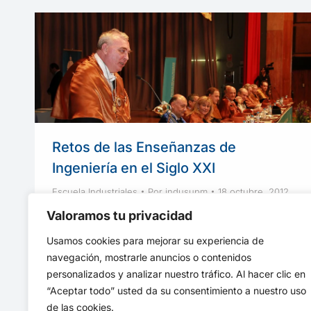
Retos de las Enseñanzas de
Ingeniería en el Siglo XXI
Escuela Industriales
Por
indusupm
18 octubre, 2012
Retos de las Enseñanzas de Ingeniería en el S.
Valoramos tu privacidad
XXI, escrito por Don Javier Uceda, fue leído
Usamos cookies para mejorar su experiencia de
en el acto de Entrega de Diplomas a los
navegación, mostrarle anuncios o contenidos
Titulados de la ETSII UPM
personalizados y analizar nuestro tráfico. Al hacer clic en
“Aceptar todo” usted da su consentimiento a nuestro uso
de las cookies.