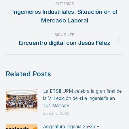
ANTERIOR
entre
Ingenieros Industriales: Situación en el
Publicación
Mercado Laboral
publicaciones
anterior:
SIGUIENTE
Encuentro digital con Jesús Félez
Publicación
siguiente:
Related Posts
La ETSII UPM celebra la gran final de
la VIII edición de «La Ingeniería en
Tus Manos»
25 junio, 2026
Asignatura Ingenia 25-26 –