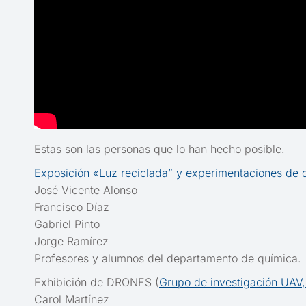
Estas son las personas que lo han hecho posible.
Exposición «Luz reciclada” y experimentaciones de 
José Vicente Alonso
Francisco Díaz
Gabriel Pinto
Jorge Ramírez
Profesores y alumnos del departamento de química.
Exhibición de DRONES (
Grupo de investigación UAV,
Carol Martínez