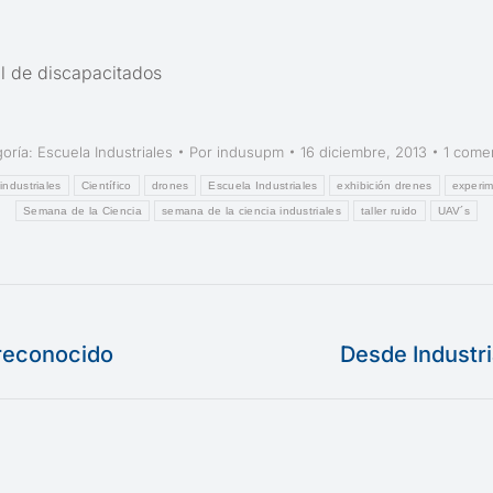
 de discapacitados
goría:
Escuela Industriales
Por
indusupm
16 diciembre, 2013
1 come
industriales
Científico
drones
Escuela Industriales
exhibición drenes
experi
Semana de la Ciencia
semana de la ciencia industriales
taller ruido
UAV´s
reconocido
Desde Industr
Publicación
siguiente: