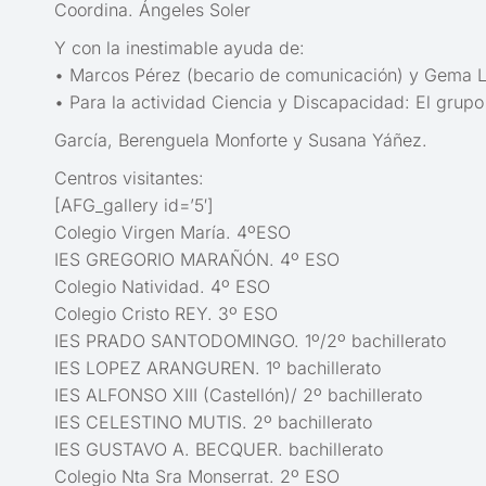
Coordina. Ángeles Soler
Y con la inestimable ayuda de:
• Marcos Pérez (becario de comunicación) y Gema Lag
• Para la actividad Ciencia y Discapacidad: El grupo
García, Berenguela Monforte y Susana Yáñez.
Centros visitantes:
[AFG_gallery id=’5′]
Colegio Virgen María. 4ºESO
IES GREGORIO MARAÑÓN. 4º ESO
Colegio Natividad. 4º ESO
Colegio Cristo REY. 3º ESO
IES PRADO SANTODOMINGO. 1º/2º bachillerato
IES LOPEZ ARANGUREN. 1º bachillerato
IES ALFONSO XIII (Castellón)/ 2º bachillerato
IES CELESTINO MUTIS. 2º bachillerato
IES GUSTAVO A. BECQUER. bachillerato
Colegio Nta Sra Monserrat. 2º ESO