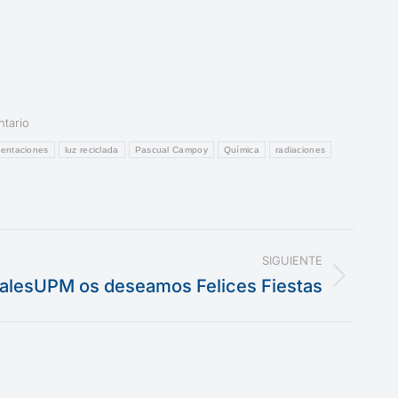
ntario
mentaciones
luz reciclada
Pascual Campoy
Química
radiaciones
SIGUIENTE
ialesUPM os deseamos Felices Fiestas