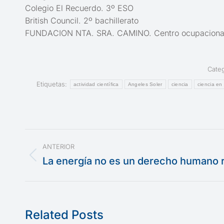
Colegio El Recuerdo. 3º ESO
British Council. 2º bachillerato
FUNDACION NTA. SRA. CAMINO. Centro ocupacional
Cate
Etiquetas:
actividad científica
Angeles Soler
ciencia
ciencia en 
Navegación
ANTERIOR
entre
La energía no es un derecho humano 
Publicación
anterior:
publicaciones
Related Posts