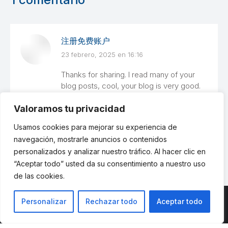
注册免费账户
23 febrero, 2025 en 16:16
dice:
Thanks for sharing. I read many of your
blog posts, cool, your blog is very good.
Valoramos tu privacidad
Usamos cookies para mejorar su experiencia de
Los comentarios están cerrados
navegación, mostrarle anuncios o contenidos
personalizados y analizar nuestro tráfico. Al hacer clic en
“Aceptar todo” usted da su consentimiento a nuestro uso
de las cookies.
Personalizar
Rechazar todo
Aceptar todo
© ETSII UPM - una web de
believe