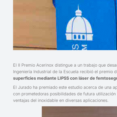
El II Premio Acerinox distingue a un trabajo que des
Ingeniería Industrial de la Escuela recibió el prem
superficies mediante LIPSS con láser de femtoseg
El Jurado ha premiado este estudio acerca de una apli
con prometedoras posibilidades de futura utilización
ventajas del inoxidable en diversas aplicaciones.