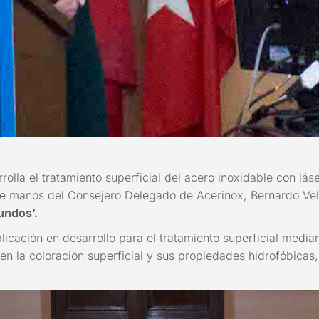
arrolla el tratamiento superficial del acero inoxidable con 
io de manos del Consejero Delegado de Acerinox, Bernardo Ve
undos’.
cación en desarrollo para el tratamiento superficial mediant
 en la coloración superficial y sus propiedades hidrofóbicas