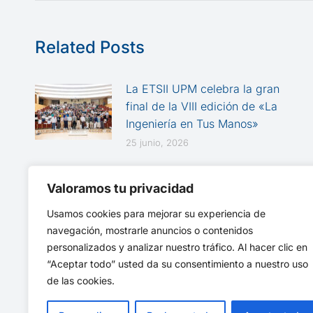
publicaciones
Related Posts
La ETSII UPM celebra la gran
final de la VIII edición de «La
Ingeniería en Tus Manos»
25 junio, 2026
Talgo Day en la ETSII: del
Valoramos tu privacidad
aprendizaje práctico a la
innovación ferroviaria
Usamos cookies para mejorar su experiencia de
3 marzo, 2026
navegación, mostrarle anuncios o contenidos
personalizados y analizar nuestro tráfico. Al hacer clic en
“Aceptar todo” usted da su consentimiento a nuestro uso
de las cookies.