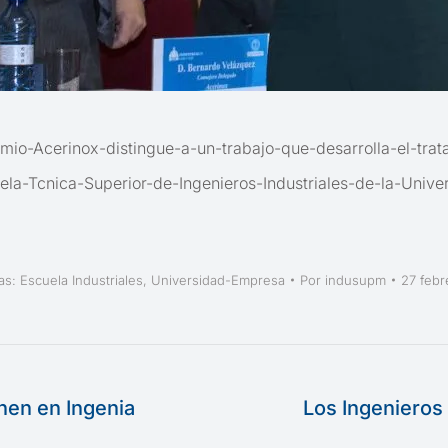
emio-Acerinox-distingue-a-un-trabajo-que-desarrolla-el-trat
ela-Tcnica-Superior-de-Ingenieros-Industriales-de-la-Unive
as:
Escuela Industriales
,
Universidad-Empresa
Por
indusupm
27 febr
nen en Ingenia
Los Ingenieros
Publicación
siguiente: