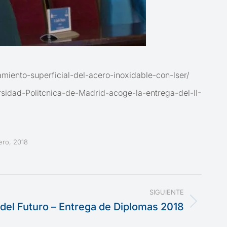
amiento-superficial-del-acero-inoxidable-con-lser/
rsidad-Politcnica-de-Madrid-acoge-la-entrega-del-II-
ero, 2018
SIGUIENTE
 del Futuro – Entrega de Diplomas 2018