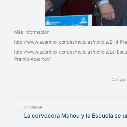
Más información:
http://www.acerinox.com/es/noticias/noticia/El-II-Pr
http://www.acerinox.com/es/noticias/noticia/La-Escu
Premio-Acerinox/
Categorí
Navegación
ANTERIOR
entre
La cervecera Mahou y la Escuela se u
Publicación
anterior: