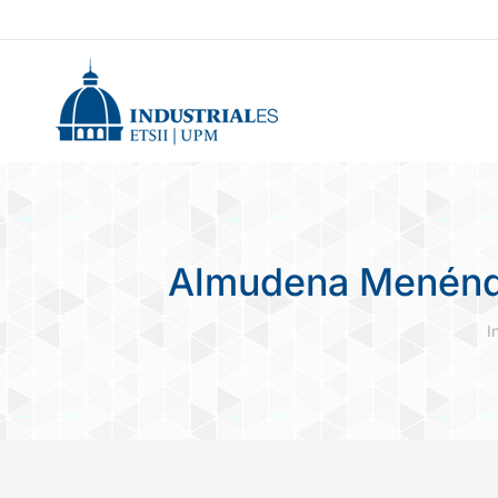
Almudena Menéndez
E
I