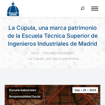
Buscar:
La Cúpula, una marca patrimonio
de la Escuela Técnica Superior de
Ingenieros Industriales de Madrid
Estás aquí:
Inicio
Escuela Industriales
La Cúpula, una marca patrimonio…
Escuela Industriales
Sep
25
2019
Responsabilidad Social