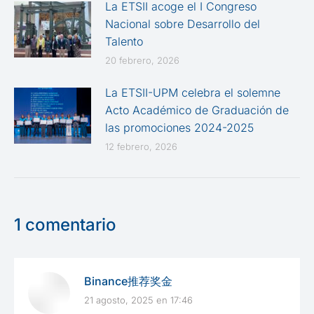
La ETSII acoge el I Congreso
Nacional sobre Desarrollo del
Talento
20 febrero, 2026
La ETSII-UPM celebra el solemne
Acto Académico de Graduación de
las promociones 2024-2025
12 febrero, 2026
1 comentario
Binance推荐奖金
21 agosto, 2025 en 17:46
dice: