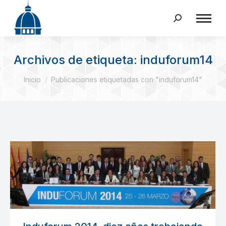
Buscar:
Archivos de etiqueta:
induforum14
Estás aquí:
Inicio
Publicaciones etiquetadas con "induforum14"