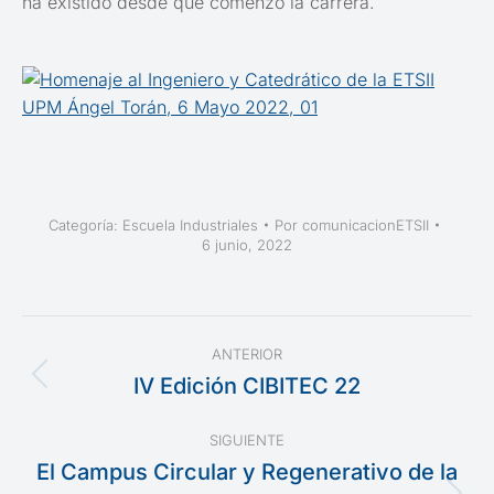
ha existido desde que comenzó la carrera.
Categoría:
Escuela Industriales
Por
comunicacionETSII
6 junio, 2022
Navegación
ANTERIOR
entre
IV Edición CIBITEC 22
Publicación
anterior:
publicaciones
SIGUIENTE
El Campus Circular y Regenerativo de la