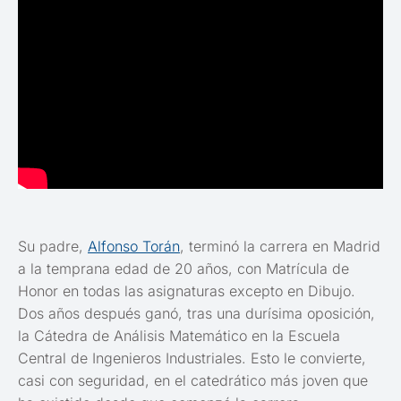
Su padre,
Alfonso Torán
, terminó la carrera en Madrid
a la temprana edad de 20 años, con Matrícula de
Honor en todas las asignaturas excepto en Dibujo.
Dos años después ganó, tras una durísima oposición,
la Cátedra de Análisis Matemático en la Escuela
Central de Ingenieros Industriales. Esto le convierte,
casi con seguridad, en el catedrático más joven que