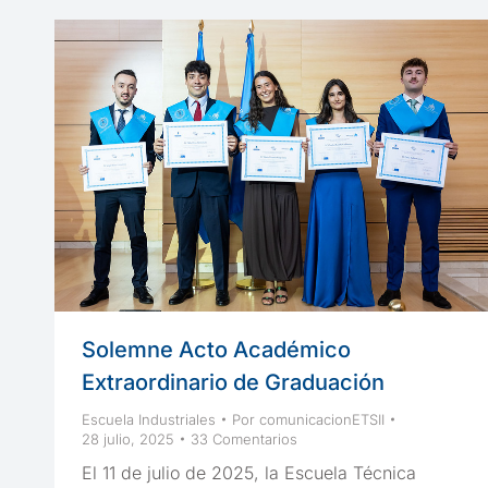
Solemne Acto Académico
Extraordinario de Graduación
Escuela Industriales
Por
comunicacionETSII
28 julio, 2025
33 Comentarios
El 11 de julio de 2025, la Escuela Técnica