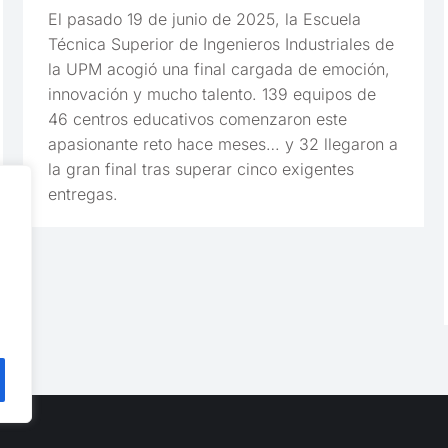
El pasado 19 de junio de 2025, la Escuela
Técnica Superior de Ingenieros Industriales de
la UPM acogió una final cargada de emoción,
innovación y mucho talento. 139 equipos de
46 centros educativos comenzaron este
apasionante reto hace meses… y 32 llegaron a
la gran final tras superar cinco exigentes
entregas.