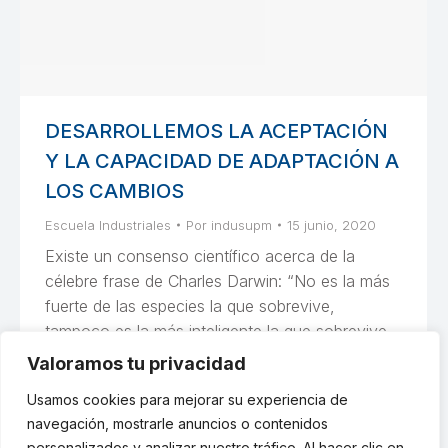
DESARROLLEMOS LA ACEPTACIÓN
Y LA CAPACIDAD DE ADAPTACIÓN A
LOS CAMBIOS
Escuela Industriales
Por
indusupm
15 junio, 2020
Existe un consenso científico acerca de la
célebre frase de Charles Darwin: “No es la más
fuerte de las especies la que sobrevive,
tampoco es la más inteligente la que sobrevive.
Es aquella que se adapta mejor al cambio”. A
Valoramos tu privacidad
esto podemos añadirle el hecho de que los
Usamos cookies para mejorar su experiencia de
cambios hacen parte de nuestras vidas, nada…
navegación, mostrarle anuncios o contenidos
personalizados y analizar nuestro tráfico. Al hacer clic en