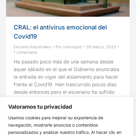
CRAL: el antivirus emocional del
Covid19
Escuela Industriales
Por
indusupm
26 marzo, 2020
1 comentario
Ha pasado poco más de una semana desde
aquel sábado en el que el Gobierno anunciaba
la entrada en vigor del aislamiento para hacer
frente al Covid19. Han trascurrido pocos días
desde entonces pero el escenario ha sufrido
cambios significativos: pasamos del anonimato
Valoramos tu privacidad
de las víctimas del coronavirus a que alguno/as
de lo/as infectado/as ya…
Usamos cookies para mejorar su experiencia de
navegación, mostrarle anuncios o contenidos
personalizados y analizar nuestro tráfico. Al hacer clic en