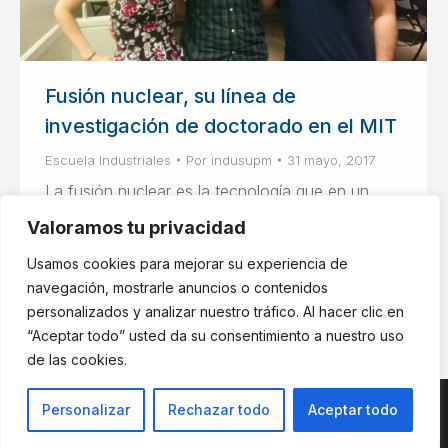
Fusión nuclear, su línea de
investigación de doctorado en el MIT
Escuela Industriales
Por
indusupm
31 mayo, 2017
La fusión nuclear es la tecnología que en un
futuro se podrá utilizar para generar energía
Valoramos tu privacidad
eléctrica de manera ilimitada, limpia, sostenible y
Usamos cookies para mejorar su experiencia de
segura.
navegación, mostrarle anuncios o contenidos
personalizados y analizar nuestro tráfico. Al hacer clic en
“Aceptar todo” usted da su consentimiento a nuestro uso
de las cookies.
Personalizar
Rechazar todo
Aceptar todo
© ETSII UPM - una web de
believe