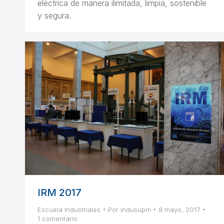
eléctrica de manera ilimitada, limpia, sostenible
y segura.
IRM 2017
Escuela Industriales
Por
indusupm
8 mayo, 2017
1 comentario