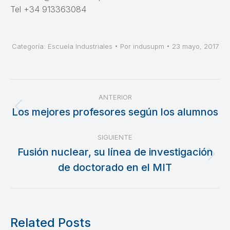
Tel +34 913363084
Categoría:
Escuela Industriales
Por
indusupm
23 mayo, 2017
Navegación
ANTERIOR
entre
Los mejores profesores según los alumnos
Publicación
anterior:
publicaciones
SIGUIENTE
Fusión nuclear, su línea de investigación
Publicación
de doctorado en el MIT
siguiente:
Related Posts