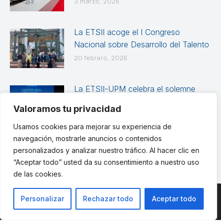
3 marzo, 2026
La ETSII acoge el I Congreso
Nacional sobre Desarrollo del Talento
20 febrero, 2026
La ETSII-UPM celebra el solemne
Acto Académico de Graduación de
Valoramos tu privacidad
las promociones 2024-2025
Usamos cookies para mejorar su experiencia de
12 febrero, 2026
navegación, mostrarle anuncios o contenidos
personalizados y analizar nuestro tráfico. Al hacer clic en
“Aceptar todo” usted da su consentimiento a nuestro uso
de las cookies.
Personalizar
Rechazar todo
Aceptar todo
© ETSII UPM - una web de
believe