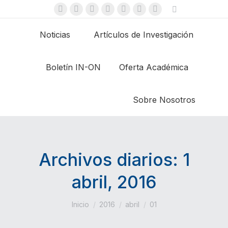
Buscar:
X
Instagram
Linkedin
Facebook
YouTube
Flickr
Sitio
page
page
page
page
page
page
web
Noticias
Artículos de Investigación
opens
opens
opens
opens
opens
opens
page
in
in
in
in
in
in
opens
Boletín IN-ON
Oferta Académica
new
new
new
new
new
new
in
window
window
window
window
window
window
new
window
Sobre Nosotros
Archivos diarios:
1
abril, 2016
Estás aquí:
Inicio
2016
abril
01