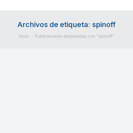
Archivos de etiqueta:
spinoff
Estás aquí:
Inicio
Publicaciones etiquetadas con "spinoff"
Alumnos y profesores
emprendedores. Caso Biicode.