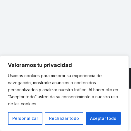
Escuela Industriales
Por
indusupm
4 marzo, 2013
Biicode es una spin off de la Universidad
Politécnica de Madrid, ha desarrollado una
nueva tecnología de desarrollo de software.
Otro ejemplo de emprendimiento.
Valoramos tu privacidad
Usamos cookies para mejorar su experiencia de
navegación, mostrarle anuncios o contenidos
© ETSII UPM - una web de
believe
personalizados y analizar nuestro tráfico. Al hacer clic en
“Aceptar todo” usted da su consentimiento a nuestro uso
de las cookies.
Personalizar
Rechazar todo
Aceptar todo