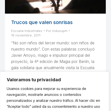
Trucos que valen sonrisas
Escuela Industriales
Por
indusupm
16 noviembre, 2011
“No son niños del tercer mundo: son niños de
nuestro mundo”. Con estas palabras concluyó
Javier Arroyo, mago e impulsor principal del
proyecto, la 4ª edición de Magia por Benín, la
gala solidaria que anualmente visita la Escuela
de Ingenieros Industriales y que transforma la
Valoramos tu privacidad
magia y la sorpresa de Madrid en sonrisas
infantiles en…
Usamos cookies para mejorar su experiencia de
navegación, mostrarle anuncios o contenidos
personalizados y analizar nuestro tráfico. Al hacer clic en
“Aceptar todo” usted da su consentimiento a nuestro uso