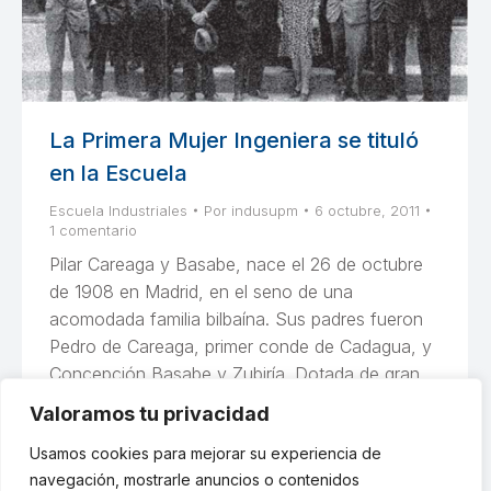
La Primera Mujer Ingeniera se tituló
en la Escuela
Escuela Industriales
Por
indusupm
6 octubre, 2011
1 comentario
Pilar Careaga y Basabe, nace el 26 de octubre
de 1908 en Madrid, en el seno de una
acomodada familia bilbaína. Sus padres fueron
Pedro de Careaga, primer conde de Cadagua, y
Concepción Basabe y Zubiría. Dotada de gran
inteligencia y determinación, emprendió los
Valoramos tu privacidad
estudios de ingeniería industrial en la Escuela de
Usamos cookies para mejorar su experiencia de
Madrid, que termina…
navegación, mostrarle anuncios o contenidos