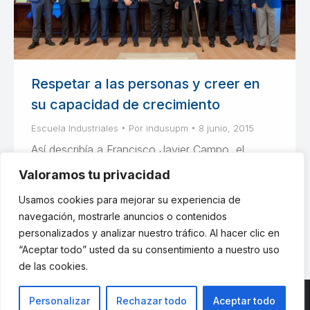
Respetar a las personas y creer en
su capacidad de crecimiento
Escuela Industriales
Por
indusupm
8 junio, 2015
Así describía a Francisco Javier Campo, el
presidente de BANKIA, José Ignacio
Valoramos tu privacidad
Goirigolzarri, en la 6ª ENTREGA DE PREMIOS A
Usamos cookies para mejorar su experiencia de
ANTIGUOS ALUMNOS DE LA ESCUELA.
navegación, mostrarle anuncios o contenidos
personalizados y analizar nuestro tráfico. Al hacer clic en
“Aceptar todo” usted da su consentimiento a nuestro uso
de las cookies.
Personalizar
Rechazar todo
Aceptar todo