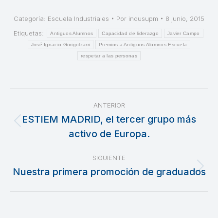
Categoría:
Escuela Industriales
Por
indusupm
8 junio, 2015
Etiquetas:
Antiguos Alumnos
Capacidad de liderazgo
Javier Campo
José Ignacio Gorigolzarri
Premios a Antiguos Alumnos Escuela
respetar a las personas
Navegación
ANTERIOR
entre
ESTIEM MADRID, el tercer grupo más
Publicación
activo de Europa.
publicaciones
anterior:
SIGUIENTE
Nuestra primera promoción de graduados
Publicación
siguiente: