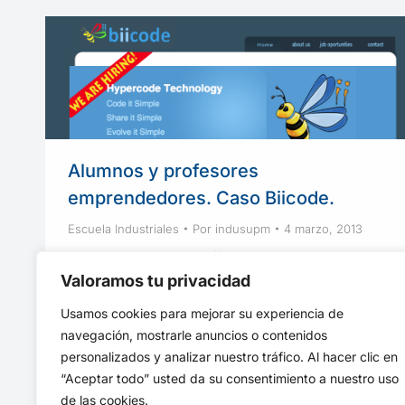
Alumnos y profesores
emprendedores. Caso Biicode.
Escuela Industriales
Por
indusupm
4 marzo, 2013
Biicode es una spin off de la Universidad
Politécnica de Madrid, ha desarrollado una
Valoramos tu privacidad
nueva tecnología de desarrollo de software.
Usamos cookies para mejorar su experiencia de
Otro ejemplo de emprendimiento.
navegación, mostrarle anuncios o contenidos
personalizados y analizar nuestro tráfico. Al hacer clic en
“Aceptar todo” usted da su consentimiento a nuestro uso
de las cookies.