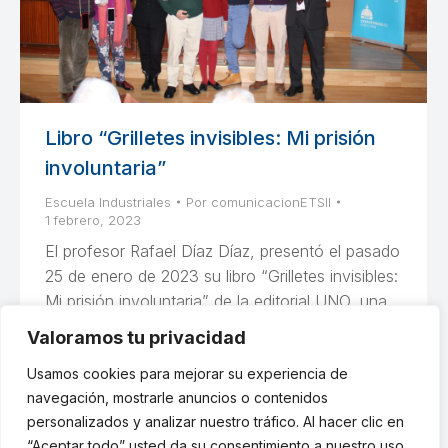
Libro “Grilletes invisibles: Mi prisión
involuntaria”
Escuela Industriales
Por
comunicacionETSII
1 febrero, 2023
El profesor Rafael Díaz Díaz, presentó el pasado
25 de enero de 2023 su libro “Grilletes invisibles:
Mi prisión involuntaria” de la editorial UNO, una
historia de superación tras sufrir un accidente
Valoramos tu privacidad
cardiovascular, un ictus, cuyo relato que da vida
Usamos cookies para mejorar su experiencia de
en este libro, lo empezó a imaginar ya en la UCI.
navegación, mostrarle anuncios o contenidos
personalizados y analizar nuestro tráfico. Al hacer clic en
“Aceptar todo” usted da su consentimiento a nuestro uso