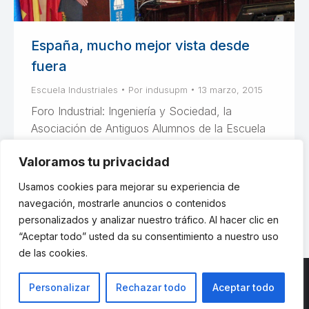
España, mucho mejor vista desde
fuera
Escuela Industriales
Por
indusupm
13 marzo, 2015
Foro Industrial: Ingeniería y Sociedad, la
Asociación de Antiguos Alumnos de la Escuela
ha presentado a Carlos Espinosa de los
Valoramos tu privacidad
Monteros, Alto Comisionado del Gobierno para
la Marca España
Usamos cookies para mejorar su experiencia de
navegación, mostrarle anuncios o contenidos
personalizados y analizar nuestro tráfico. Al hacer clic en
“Aceptar todo” usted da su consentimiento a nuestro uso
de las cookies.
Personalizar
Rechazar todo
Aceptar todo
© ETSII UPM - una web de
believe