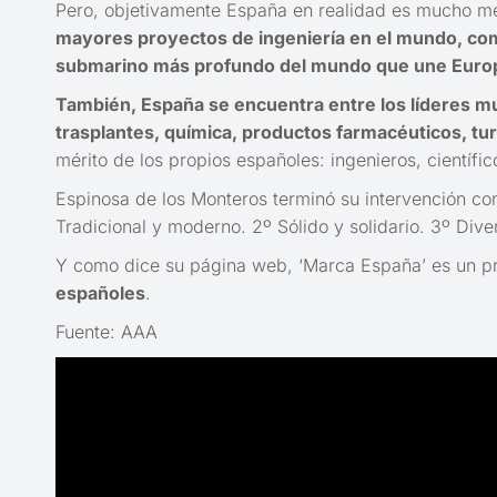
Pero, objetivamente España en realidad es mucho m
mayores proyectos de ingeniería en el mundo, como 
submarino más profundo del mundo que une Europ
También, España se encuentra entre los líderes mundi
trasplantes, química, productos farmacéuticos, tur
mérito de los propios españoles: ingenieros, científic
Espinosa de los Monteros terminó su intervención co
Tradicional y moderno. 2º Sólido y solidario. 3º Di
Y como dice su página web, ‘Marca España’ es un pro
españoles
.
Fuente: AAA