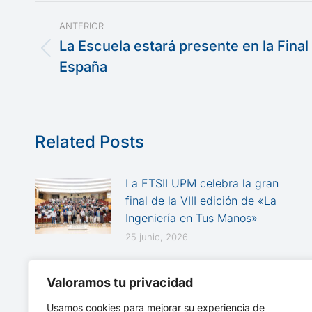
Navegación
ANTERIOR
entre
La Escuela estará presente en la Fina
Publicación
España
publicaciones
anterior:
Related Posts
La ETSII UPM celebra la gran
final de la VIII edición de «La
Ingeniería en Tus Manos»
25 junio, 2026
Talgo Day en la ETSII: del
Valoramos tu privacidad
aprendizaje práctico a la
innovación ferroviaria
Usamos cookies para mejorar su experiencia de