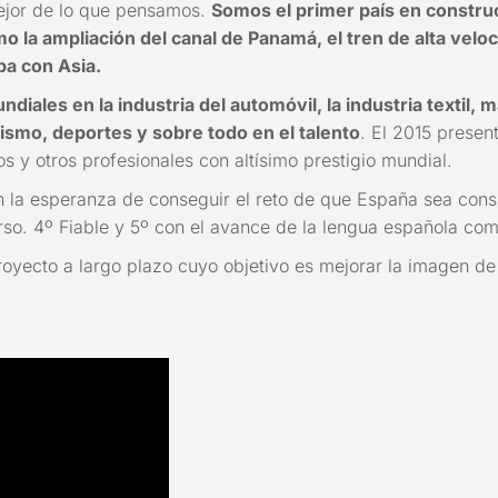
ejor de lo que pensamos.
Somos el primer país en construcc
la ampliación del canal de Panamá, el tren de alta veloci
a con Asia.
ales en la industria del automóvil, la industria textil, ma
ismo, deportes y sobre todo en el talento
. El 2015 presen
os y otros profesionales con altísimo prestigio mundial.
n la esperanza de conseguir el reto de que España sea consi
verso. 4º Fiable y 5º con el avance de la lengua española c
yecto a largo plazo cuyo objetivo es mejorar la imagen de