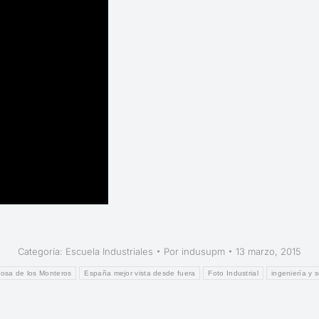
Categoría:
Escuela Industriales
Por
indusupm
13 marzo, 2015
nosa de los Monteros
España mejor vista desde fuera
Foto Industrial
ingeniería y 