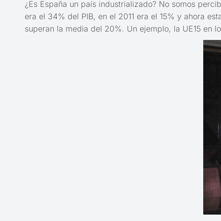
¿Es España un país industrializado? No somos percibi
era el 34% del PIB, en el 2011 era el 15% y ahora e
superan la media del 20%. Un ejemplo, la UE15 en los