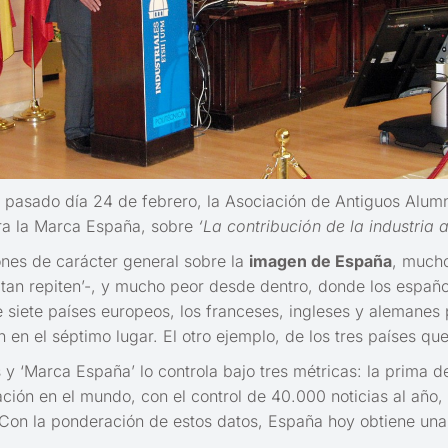
 pasado día 24 de febrero, la Asociación de Antiguos Alum
ra la Marca España, sobre
‘La contribución de la industria
ones de carácter general sobre la
imagen de España
, mucho
sitan repiten’-, y mucho peor desde dentro, donde los españo
 siete países europeos, los franceses, ingleses y alemanes 
n en el séptimo lugar. El otro ejemplo, de los tres países q
 ‘Marca España’ lo controla bajo tres métricas: la prima de
ión en el mundo, con el control de 40.000 noticias al año,
 Con la ponderación de estos datos, España hoy obtiene una