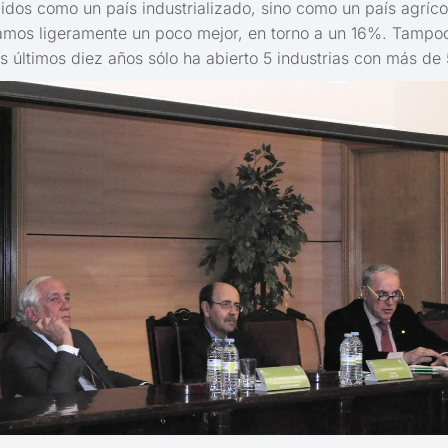
dos como un país industrializado, sino como un país agrícol
stamos ligeramente un poco mejor, en torno a un 16%. Tampo
 últimos diez años sólo ha abierto 5 industrias con más de