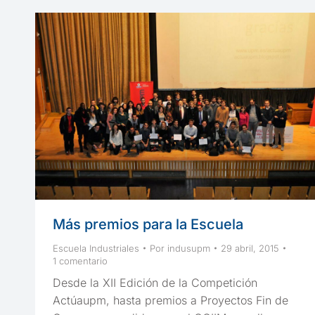
Más premios para la Escuela
Escuela Industriales
Por
indusupm
29 abril, 2015
1 comentario
Desde la XII Edición de la Competición
Actúaupm, hasta premios a Proyectos Fin de