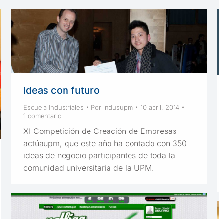
Ideas con futuro
Escuela Industriales
Por
indusupm
10 abril, 2014
1 comentario
XI Competición de Creación de Empresas
actúaupm, que este año ha contado con 350
ideas de negocio participantes de toda la
comunidad universitaria de la UPM.