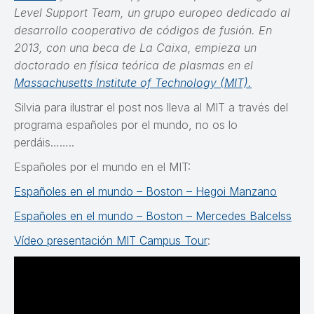
Level Support Team, un grupo europeo dedicado al
desarrollo cooperativo de códigos de fusión. En
2013, con una beca de La Caixa, empieza un
doctorado en física teórica de plasmas en el
Massachusetts Institute of Technology (MIT).
Silvia para ilustrar el post nos lleva al MIT a través del
programa españoles por el mundo, no os lo
perdáis……..
Españoles por el mundo en el MIT:
Españoles en el mundo – Boston – Hegoi Manzano
Españoles en el mundo – Boston – Mercedes Balcelss
Vídeo presentación MIT Campus Tour
: