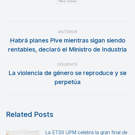
Silvia Gútiez
Navegación
ANTERIOR
entre
Habrá planes Pive mientras sigan siendo
Publicación
rentables, declaró el Ministro de Industria
publicaciones
anterior:
SIGUIENTE
La violencia de género se reproduce y se
Publicación
perpetúa
siguiente:
Related Posts
La ETSII UPM celebra la gran final de