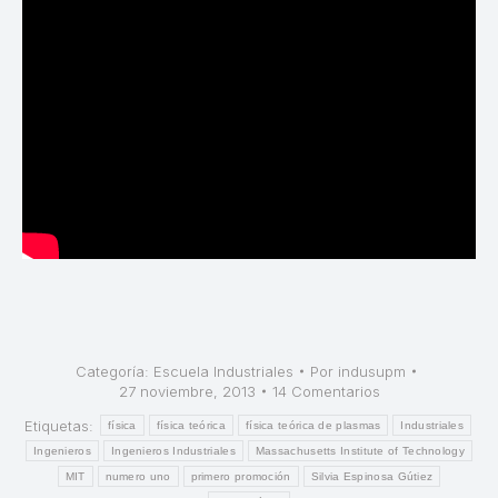
Categoría:
Escuela Industriales
Por
indusupm
27 noviembre, 2013
14 Comentarios
Etiquetas:
física
física teórica
física teórica de plasmas
Industriales
Ingenieros
Ingenieros Industriales
Massachusetts Institute of Technology
MIT
numero uno
primero promoción
Silvia Espinosa Gútiez