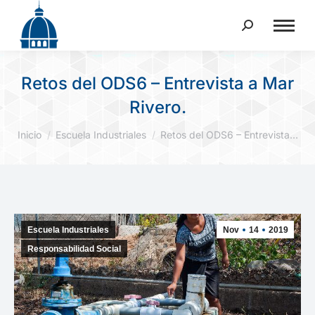
Buscar:
Retos del ODS6 – Entrevista a Mar
Rivero.
Estás aquí:
Inicio
Escuela Industriales
Retos del ODS6 – Entrevista…
Escuela Industriales
Nov
14
2019
Responsabilidad Social