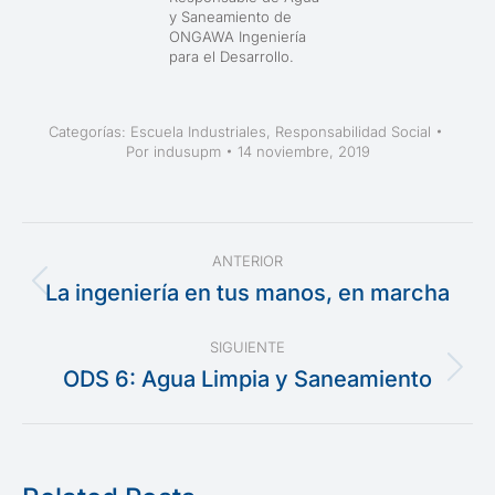
y Saneamiento de
ONGAWA Ingeniería
para el Desarrollo.
Categorías:
Escuela Industriales
,
Responsabilidad Social
Por
indusupm
14 noviembre, 2019
Navegación
ANTERIOR
entre
La ingeniería en tus manos, en marcha
Publicación
anterior:
publicaciones
SIGUIENTE
ODS 6: Agua Limpia y Saneamiento
Publicación
siguiente: