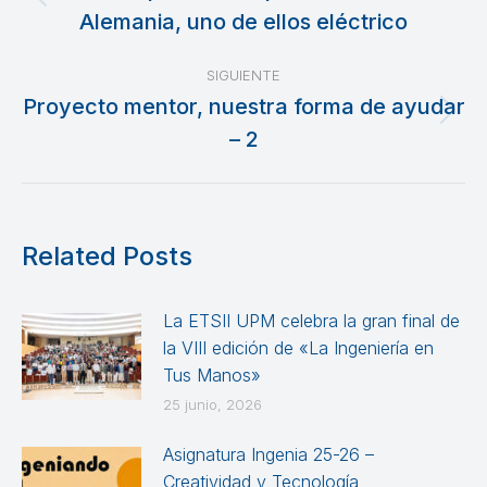
Publicación
Alemania, uno de ellos eléctrico
publicaciones
anterior:
SIGUIENTE
Proyecto mentor, nuestra forma de ayudar
Publicación
– 2
siguiente:
Related Posts
La ETSII UPM celebra la gran final de
la VIII edición de «La Ingeniería en
Tus Manos»
25 junio, 2026
Asignatura Ingenia 25-26 –
Creatividad y Tecnología