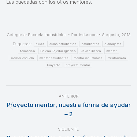
Las quedadas con los otros mentores.
Categoría:
Escuela Industriales
Por
indusupm
8 agosto, 2013
Etiquetas:
aulas
aulas estudiantes
estudiantes
extranjeros
formación
Helena Tejedor Iglesias
Javier Riesco
mentor
mentor escuela
mentor estudiantes
mentor industriales
mentorizado
Proyecto
proyecto mentor
Navegación
ANTERIOR
entre
Proyecto mentor, nuestra forma de ayudar
Publicación
– 2
publicaciones
anterior:
SIGUIENTE