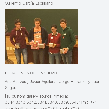
Guillermo García-Escribano
PREMIO A LA ORIGINALIDAD
Ana Aceves , Javier Aguilera , Jorge Herranz y Juan
Segura
[su_custom_gallery source=»media:
3344,3343,3342,3341,3340,3339,3345″ limit=»7″
link=»lightbox» width=»200″ height=»200″