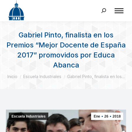
Buscar:
Gabriel Pinto, finalista en los
Premios “Mejor Docente de España
2017” promovidos por Educa
Abanca
Estás aquí:
Inicio
Escuela Industriales
Gabriel Pinto, finalista en los…
Escuela Industriales
Ene
26
2018