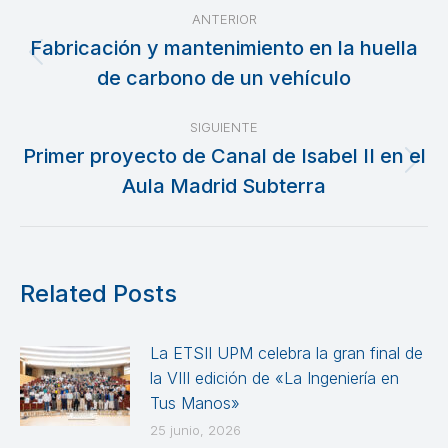
Navegación
ANTERIOR
entre
Fabricación y mantenimiento en la huella
Publicación
de carbono de un vehículo
publicaciones
anterior:
SIGUIENTE
Primer proyecto de Canal de Isabel II en el
Publicación
Aula Madrid Subterra
siguiente:
Related Posts
La ETSII UPM celebra la gran final de
la VIII edición de «La Ingeniería en
Tus Manos»
25 junio, 2026