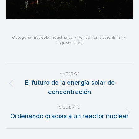
Categoría:
Escuela Industriales
Por
comunicacionETSII
25 junio, 2021
Navegación
ANTERIOR
entre
El futuro de la energía solar de
Publicación
concentración
publicaciones
anterior:
SIGUIENTE
Ordeñando gracias a un reactor nuclear
Publicación
siguiente: