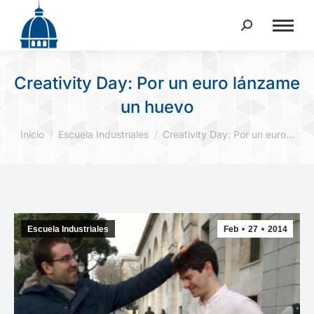
Buscar:
Creativity Day: Por un euro lánzame
un huevo
Estás aquí:
Inicio
Escuela Industriales
Creativity Day: Por un euro…
Escuela Industriales
Feb
27
2014