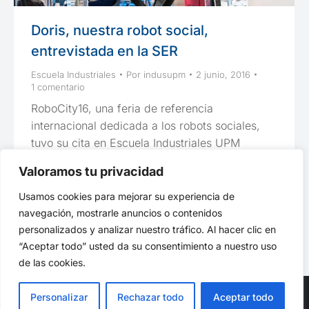
Doris, nuestra robot social,
entrevistada en la SER
Escuela Industriales
Por
indusupm
2 junio, 2016
1 comentario
RoboCity16, una feria de referencia
internacional dedicada a los robots sociales,
tuvo su cita en Escuela Industriales UPM
Valoramos tu privacidad
Usamos cookies para mejorar su experiencia de
navegación, mostrarle anuncios o contenidos
1
2
3
→
personalizados y analizar nuestro tráfico. Al hacer clic en
“Aceptar todo” usted da su consentimiento a nuestro uso
de las cookies.
Personalizar
Rechazar todo
Aceptar todo