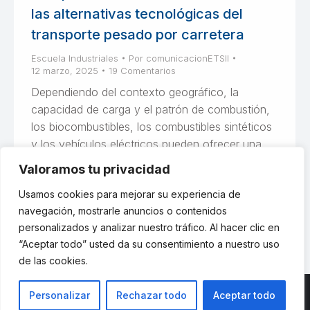
las alternativas tecnológicas del
transporte pesado por carretera
Escuela Industriales
Por
comunicacionETSII
12 marzo, 2025
19 Comentarios
Dependiendo del contexto geográfico, la
capacidad de carga y el patrón de combustión,
los biocombustibles, los combustibles sintéticos
y los vehículos eléctricos pueden ofrecer una
reducción significativa de las emisiones. No
Valoramos tu privacidad
existe una única respuesta aplicable a todos los
Usamos cookies para mejorar su experiencia de
contextos.
navegación, mostrarle anuncios o contenidos
personalizados y analizar nuestro tráfico. Al hacer clic en
“Aceptar todo” usted da su consentimiento a nuestro uso
de las cookies.
Personalizar
Rechazar todo
Aceptar todo