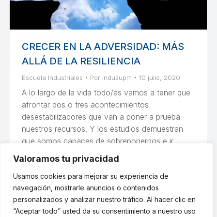
CRECER EN LA ADVERSIDAD: MÁS
ALLÁ DE LA RESILIENCIA
Escuela Industriales
Por
indusupm
10 julio, 2020
A lo largo de la vida todo/as vamos a tener que
afrontar dos o tres acontecimientos
desestabilizadores que van a poner a prueba
nuestros recursos. Y los estudios demuestran
que somos capaces de sobreponernos e ir
adaptándonos bien a lo largo del tiempo; por lo
Valoramos tu privacidad
tanto, todo/as hemos sido resilientes en algún
Usamos cookies para mejorar su experiencia de
momento de nuestra…
navegación, mostrarle anuncios o contenidos
personalizados y analizar nuestro tráfico. Al hacer clic en
“Aceptar todo” usted da su consentimiento a nuestro uso