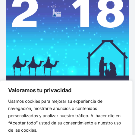
Valoramos tu privacidad
Feliz Navidad y un Próspero 2018
Usamos cookies para mejorar su experiencia de
Escuela Industriales
Por
indusupm
22 diciembre, 2017
navegación, mostrarle anuncios o contenidos
personalizados y analizar nuestro tráfico. Al hacer clic en
“Aceptar todo” usted da su consentimiento a nuestro uso
de las cookies.