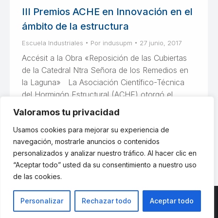
III Premios ACHE en Innovación en el
ámbito de la estructura
Escuela Industriales
Por
indusupm
27 junio, 2017
Accésit a la Obra «Reposición de las Cubiertas
de la Catedral Ntra Señora de los Remedios en
la Laguna» La Asociación Científico-Técnica
del Hormigón Estructural (ACHE) otorgó el
pasado 4 de abril el Accésit al Premio a la Mayor
Valoramos tu privacidad
Innovación a la Obra de Reposición de Cubiertas
Usamos cookies para mejorar su experiencia de
de la Catedral de La Laguna. El…
navegación, mostrarle anuncios o contenidos
personalizados y analizar nuestro tráfico. Al hacer clic en
“Aceptar todo” usted da su consentimiento a nuestro uso
de las cookies.
Personalizar
Rechazar todo
Aceptar todo