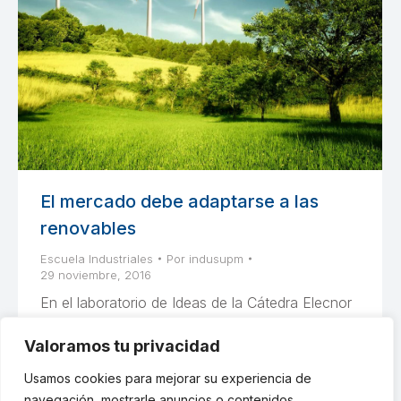
El mercado debe adaptarse a las
renovables
Escuela Industriales
Por
indusupm
29 noviembre, 2016
En el laboratorio de Ideas de la Cátedra Elecnor
y la Escuela Técnica Superior de Ingenieros
Valoramos tu privacidad
Industriales de la UPM se analizaron los retos de
las fuentes limpias
Usamos cookies para mejorar su experiencia de
navegación, mostrarle anuncios o contenidos