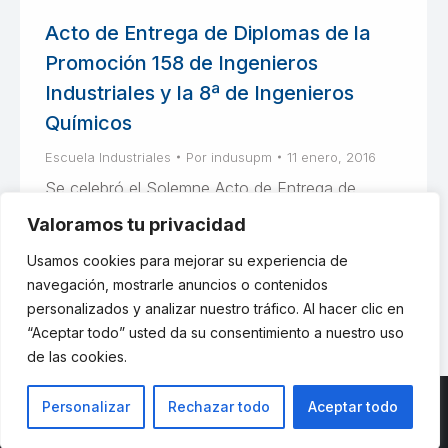
Acto de Entrega de Diplomas de la
Promoción 158 de Ingenieros
Industriales y la 8ª de Ingenieros
Químicos
Escuela Industriales
Por
indusupm
11 enero, 2016
Se celebró el Solemne Acto de Entrega de
Diplomas de la Promoción 158 de Ingenieros
Valoramos tu privacidad
Industriales, la 8ª Promoción de Ingenieros
Usamos cookies para mejorar su experiencia de
Químicos y de los Másteres Oficiales.
navegación, mostrarle anuncios o contenidos
personalizados y analizar nuestro tráfico. Al hacer clic en
“Aceptar todo” usted da su consentimiento a nuestro uso
de las cookies.
Personalizar
Rechazar todo
Aceptar todo
© ETSII UPM - una web de
believe