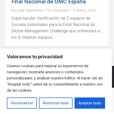
Final Nacional de GMC España
Escuela Industriales
Por
indusupm
6 marzo, 2015
Espectacular clasificación de 5 equipos de
Escuela Industriales para la Final Nacional de
Global Management Challenge que enfrentará a
los 8 mejores equipos.
Valoramos tu privacidad
Usamos cookies para mejorar su experiencia de
navegación, mostrarle anuncios o contenidos
personalizados y analizar nuestro tráfico. Al hacer clic en
© ETSII UPM - una web de
believe
“Aceptar todo” usted da su consentimiento a nuestro uso
de las cookies.
Personalizar
Rechazar todo
Aceptar todo