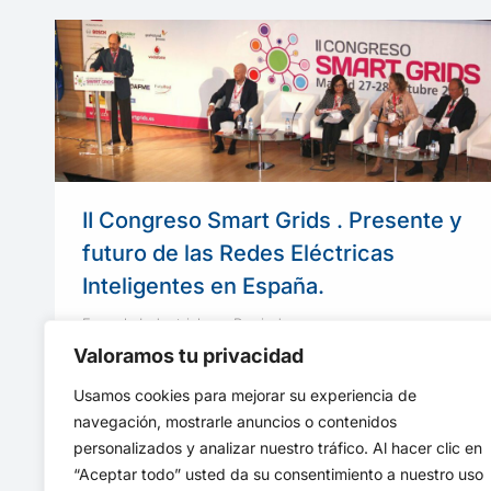
II Congreso Smart Grids . Presente y
futuro de las Redes Eléctricas
Inteligentes en España.
Escuela Industriales
Por
indusupm
25 noviembre, 2014
Valoramos tu privacidad
El II Congreso Smart Grids reunió en la
Usamos cookies para mejorar su experiencia de
Escuela a más de 200 profesionales para
navegación, mostrarle anuncios o contenidos
debatir el presente y futuro de las Redes
personalizados y analizar nuestro tráfico. Al hacer clic en
Eléctricas Inteligentes en España.
“Aceptar todo” usted da su consentimiento a nuestro uso