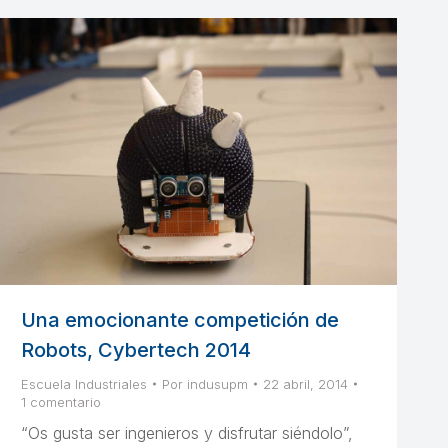
Una emocionante competición de
Robots, Cybertech 2014
Escuela Industriales
Por
indusupm
22 abril, 2014
1 comentario
“Os gusta ser ingenieros y disfrutar siéndolo”,