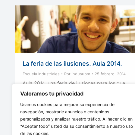
La feria de las ilusiones. Aula 2014.
Escuela Industriales
Por
indusupm
25 febrero, 2014
Aula 2014, una feria de ilusiones para los que
se preparan para entrar en la Universidad, o
Valoramos tu privacidad
los que estudian y quieren contar sus
Usamos cookies para mejorar su experiencia de
experiencia a los más jóvenes.
navegación, mostrarle anuncios o contenidos
personalizados y analizar nuestro tráfico. Al hacer clic en
“Aceptar todo” usted da su consentimiento a nuestro uso
de las cookies.