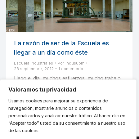
La razón de ser de la Escuela es
llegar a un día como éste
Escuela Industriales
Por
indusupm
28 septiembre, 2012
1 comentario
Llego el día, muchos esfuerzos, mucho trabajo
y muchas ilusiones. Llego el día y Escuela
Valoramos tu privacidad
Industriales UPM un año más puede estar
Usamos cookies para mejorar su experiencia de
orgullosa de una nueva promoción.
navegación, mostrarle anuncios o contenidos
personalizados y analizar nuestro tráfico. Al hacer clic en
“Aceptar todo” usted da su consentimiento a nuestro uso
de las cookies.