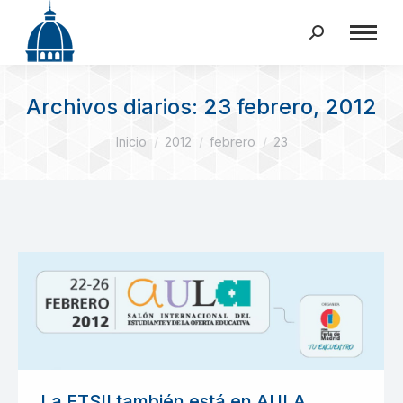
Buscar:
Archivos diarios:
23 febrero, 2012
Estás aquí:
Inicio
2012
febrero
23
La ETSII también está en AULA